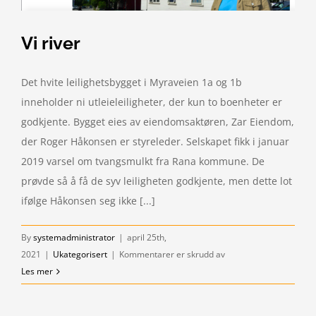
Vi river
Det hvite leilighetsbygget i Myraveien 1a og 1b
inneholder ni utleieleiligheter, der kun to boenheter er
godkjente. Bygget eies av eiendomsaktøren, Zar Eiendom,
der Roger Håkonsen er styreleder. Selskapet fikk i januar
2019 varsel om tvangsmulkt fra Rana kommune. De
prøvde så å få de syv leiligheten godkjente, men dette lot
ifølge Håkonsen seg ikke [...]
By
systemadministrator
|
april 25th,
for
2021
|
Ukategorisert
|
Kommentarer er skrudd av
Vi
Les mer
river