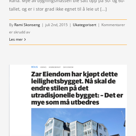
Rana. Mye av bygningsmassen ble satt opp på 50- og 60-
tallet, og er i stor grad ikke egnet til å leie ut [...]
By
Rami Skonseng
|
juli 2nd, 2015
|
Ukategorisert
|
Kommentarer
for
er skrudd av
Vi
Les mer
bygger
videre