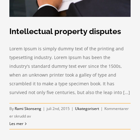
Intellectual property disputes
Lorem Ipsum is simply dummy text of the printing and
typesetting industry. Lorem Ipsum has been the
industry's standard dummy text ever since the 1500s,
when an unknown printer took a galley of type and
scrambled it to make a type specimen book. It has
survived not only five centuries, but also the leap into [...]
By
Rami Skonseng
|
juli 2nd, 2015
|
Ukategorisert
|
Kommentarer
for
er skrudd av
Intellectual
Les mer
property
disputes