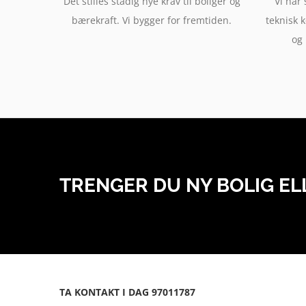
Det stilles stadig nye krav til boliger og
Vi har
bærekraft. Vi bygger for fremtiden.
teknisk 
og 
TRENGER DU NY BOLIG E
TA KONTAKT I DAG 97011787