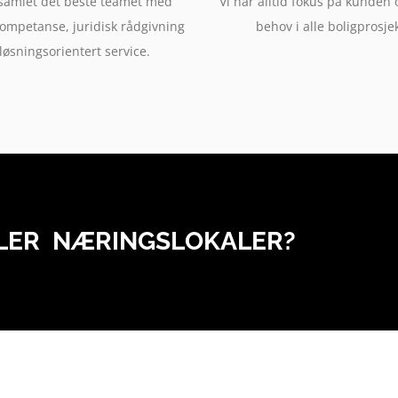
 samlet det beste teamet med
Vi har alltid fokus på kunden 
kompetanse, juridisk rådgivning
behov i alle boligprosjek
løsningsorientert service.
LLER NÆRINGSLOKALER?