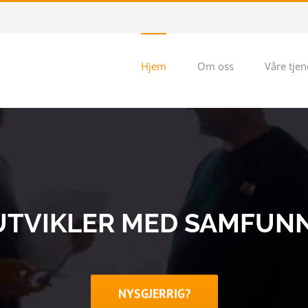
Hjem
Om oss
Våre tjen
TVIKLER MED SAMFUN
NYSGJERRIG?