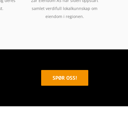
og deres
Zar Eiendom AS har siden oppstart
t.
samlet verdifull lokalkunnskap om
eiendom i regionen.
SPØR OSS!