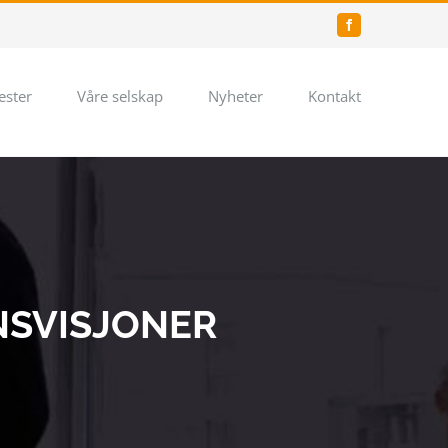
Facebook
ester
Våre selskap
Nyheter
Kontakt
NSVISJONER