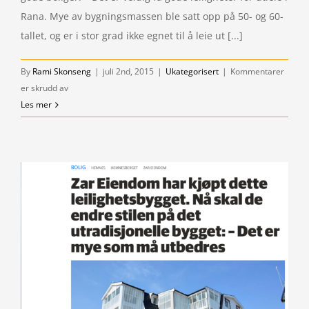
Rana. Mye av bygningsmassen ble satt opp på 50- og 60-
tallet, og er i stor grad ikke egnet til å leie ut [...]
By
Rami Skonseng
|
juli 2nd, 2015
|
Ukategorisert
|
Kommentarer
for
er skrudd av
Vi
Les mer
bygger
videre