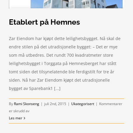
Etablert på Hemnes
Zar Eiendom har kjøpt dette leilighetsbygget. Nå skal de
endre stilen på det utradisjonelle bygget: – Det er mye
som må utbedres. Det rundt 700 kvadratmeter store
leilighetsbygget i Torggata på Hemnesberget har stått
tomt siden det tilsynelatende ble ferdigstilt for tre år
siden. Nå har Zar Eiendom kjøpt det utradisjonelle
bygget av Sparebank1 [...]
By
Rami Skonseng
|
juli 2nd, 2015
|
Ukategorisert
|
Kommentarer
for
er skrudd av
Etablert
Les mer
på
Hemnes